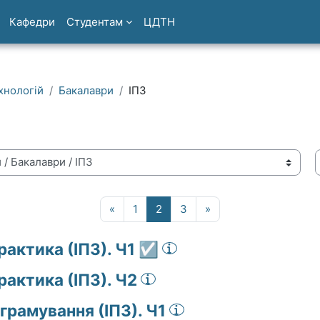
Кафедри
Студентам
ЦДТН
хнологій
Бакалаври
ІПЗ
Попередня сторінка
Сторінка 1
Сторінка 2
Сторінка 3
Наступна сторінка
«
1
2
3
»
актика (ІПЗ). Ч1 ☑️
рактика (ІПЗ). Ч2
грамування (ІПЗ). Ч1