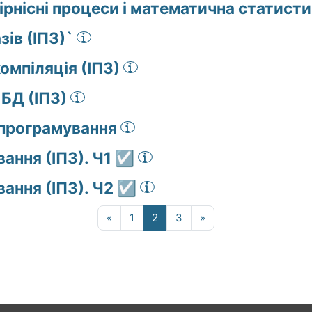
ірнісні процеси і математична статисти
зів (ІПЗ)`
омпіляція (ІПЗ)
 БД (ІПЗ)
 програмування
ання (ІПЗ). Ч1 ☑️
ання (ІПЗ). Ч2 ☑️
Попередня сторінка
Сторінка 1
Сторінка 2
Сторінка 3
Наступна сторінка
«
1
2
3
»