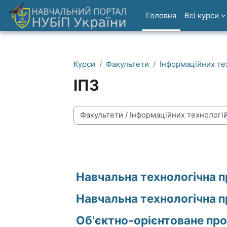
Перейти до головного вмісту
Головна
Всі курси
Курси
Факультети
Інформаційних те
ІПЗ
Категорії курсів
Навчальна технологічна пр
Навчальна технологічна п
Об'єктно-орієнтоване про