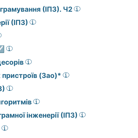
грамування (ІПЗ). Ч2
ії (ІПЗ)
☑️
есорів
 пристроїв (Зао)*
З)
лгоритмів
рамної інженерії (ІПЗ)