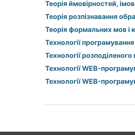
Теорія ймовірностей, імов
Теорія розпізнавання обра
Теорія формальних мов і к
Технології програмування
Технології розподіленого
Технології WEB-програмув
Технології WEB-програмув