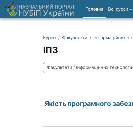
Перейти до головного вмісту
Головна
Всі курси
Курси
Факультети
Інформаційних те
ІПЗ
Категорії курсів
Якість програмного забез