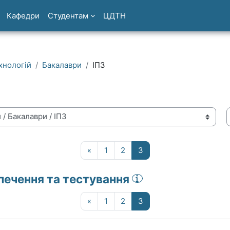
Кафедри
Студентам
ЦДТН
хнологій
Бакалаври
ІПЗ
Попередня сторінка
Сторінка 1
Сторінка 2
Сторінка 3
«
1
2
3
печення та тестування
Попередня сторінка
Сторінка 1
Сторінка 2
Сторінка 3
«
1
2
3