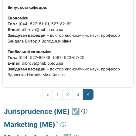
Випускові кафедри:
Економіки
Тел.:
(044) 527-81-01, 527-82-69
E-mail:
dibrova@nubip.edu.ua
Завідувач кафедри
– доктор економічних наук, професор
Байдала Вікторія Володимирівна
Глобальної економіки
Тел.:
(044) 527-86-48, (067) 923-67-20
E-mail:
dibrova@nubip.edu.ua
Завідувач кафедри
– доктор економічних наук, професор
Вдовенко Наталія Михайлівна
Попередня сторінка
Сторінка 1
Сторінка 2
Сторінка 3
Сторінка 4
«
1
2
3
4
Jurisprudence (МЕ) ☑️
Marketing​ (МЕ)`