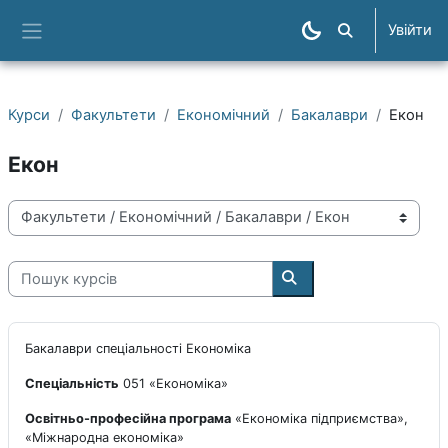
Перейти до головного вмісту
Увійти
Пошук курсів
Бокова панель
Курси
Факультети
Економічний
Бакалаври
Екон
Екон
Категорії курсів
Пошук курсів
Пошук курсів
Бакалаври спеціальності Економіка
Спеціальність
051 «Економіка»
Освітньо-професійна програма
«Економіка підприємства»,
«Міжнародна економіка»