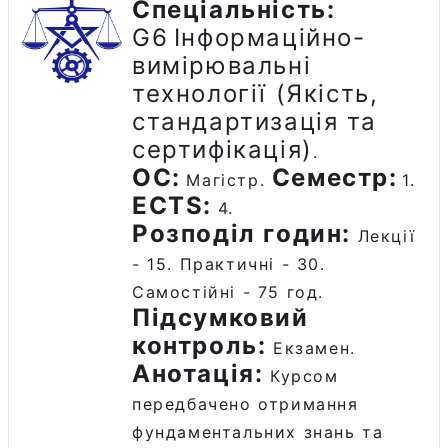
Спеціальність:
G
6
Інформаційно-
вимірювальні
технології
(Якість,
стaндартизація та
сертифікaція)
.
ОС:
Семестр:
Магістр.
1.
ECTS:
4.
Розподіл годин:
Лекції
- 15. Практичні - 30.
Самостійні - 75 год.
Підсумковий
контроль:
Екзамен.
Анотація:
Курсом
передбачено отримання
фундаментальних знань та