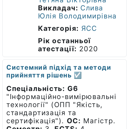
Викладач:
Слива
Юлія Володимирівна
Категорія:
ЯСС
Рік останньої
атестації
:
2020
Системний підхід та методи
прийняття рішень ☑️
Спеціальність:
G6
"Інформаційно-вимірювальні
технології" (ОПП "Якість,
стандартизація та
сертифікація")
.
ОС:
Магістр.
Семестр:
3.
ECTS:
4.