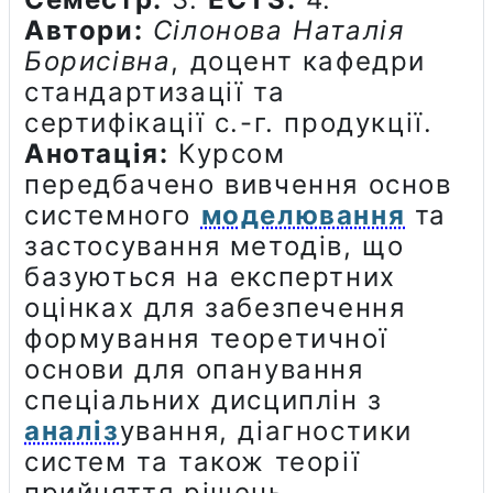
Автори:
Сілонова Наталія
Борисівна
, доцент кафедри
стандартизації та
сертифікації с.-г. продукції.
Анотація:
Курсом
передбачено вивчення основ
системного
моделювання
та
застосування методів, що
базуються на експертних
оцінках для забезпечення
формування теоретичної
основи для опанування
спеціальних дисциплін з
аналіз
ування, діагностики
систем та також теорії
прийняття рішень.