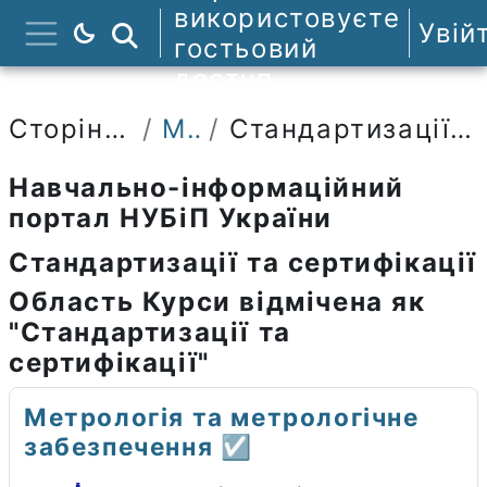
Перейти до головного вмісту
використовуєте
Увій
Пошук курсів
гостьовий
Бокова панель
доступ
Сторінки сайту
Мітки
Стандартизації та сертифікації
Навчально-інформаційний
портал НУБіП України
Стандартизації та сертифікації
Область Курси відмічена як
"Стандартизації та
сертифікації"
Метрологія та метрологічне
забезпечення ☑️