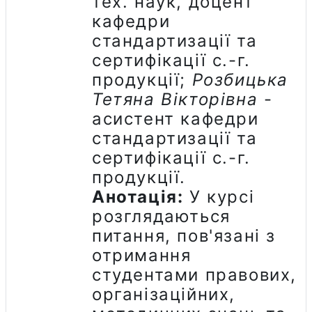
тех. наук, доцент
кафедри
стандартизації та
сертифікації с.-г.
продукції;
Розбицька
Тетяна Вікторівна
-
асистент кафедри
стандартизації та
сертифікації с.-г.
продукції.
Анотац
ія:
У курсі
розглядаються
питання, пов'язані з
отримання
студентами правових,
організаційних,