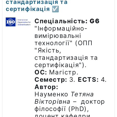
стандартизація та
сертифікація ☑️
Спеціальність
: G6
"Інформаційно-
вимірювальні
технології" (ОПП
"Якість,
стандартизація та
сертифікація")
.
ОС:
Магістр.
Семестр:
3.
ECTS
:
4.
Автор:
Науменко
Тетяна
Вікторівна
– доктор
філософії (PhD),
доцент кафедри