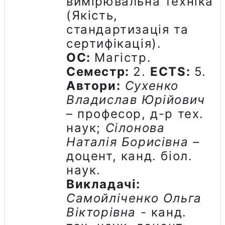
вимірювальна техніка
(Якість,
стандартизація та
сертифікація).
ОС:
Магістр.
Семестр:
2.
ECTS
:
5.
Автори:
Сухенко
Владислав Юрійович
– професор, д-р тех.
наук;
Сілонова
Наталія Борисівна –
доцент, канд. біол.
наук.
Викладачі:
Самойліченко Ольга
Вікторівна
- канд.