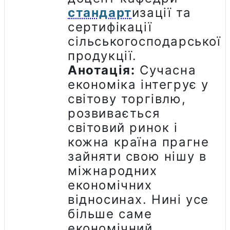
стандарт
изації та
сертифікації
сільськогосподарської
продукції.
Анотація:
Сучасна
економіка інтегрує у
світову торгівлю,
розвивається
світовий ринок і
кожна країна прагне
зайняти свою нішу в
міжнародних
економічних
відносинах. Нині усе
більше саме
економічний