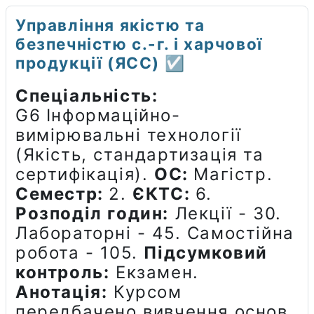
Управління якістю та
безпечністю с.-г. і харчової
продукції (ЯСС) ☑️
Спеціальність:
G6
Інформаційно-
вимірювальні технології
(Якість, стандартизація та
сертифікація).
ОС:
Магістр.
Семестр:
2.
ЄКТС:
6.
Розподіл годин:
Лекції - 30.
Лабораторні - 45. Самостійна
робота - 105.
Підсумковий
контроль:
Екзамен.
Анотація:
Курсом
передбачено вивчення основ