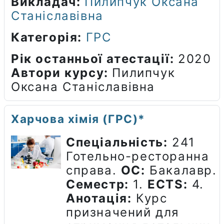
Викладач:
Пилипчук Оксана
Станіславівна
Категорія:
ГРС
Рік останньої атестації
:
2020
Автори курсу
:
Пилипчук
Оксана Станіславівна
Харчова хімія (ГРС)*
Спеціальність:
241
Готельно-ресторанна
справа.
ОС:
Бакалавр.
Семестр:
1.
ECTS:
4.
Анотація:
Курс
призначений для