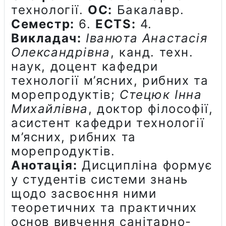
технології.
ОС:
Бакалавр.
Семестр:
6.
ECTS:
4.
Викладач:
Іванюта Анастасія
Олександрівна
, канд. техн.
наук, доцент кафедри
технології м’ясних, рибних та
морепродуктів;
Стецюк Інна
Михайлівна
, доктор філософії,
асистент кафедри технології
м’ясних, рибних та
морепродуктів.
Анотація:
Дисципліна формує
у студентів системи знань
щодо засвоєння ними
теоретичних та практичних
основ вивчення санітарно-