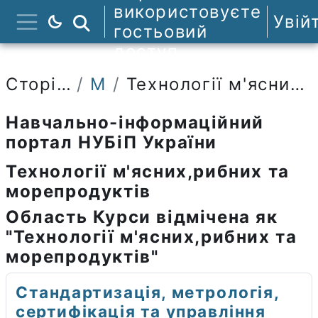
Перейти до головного вмісту
використовуєте
Увій
Пошук курсів
гостьовий
Бокова панель
доступ
Сторінки сайту
Мітки
Технології м'ясних,рибних та морепродуктів
Навчально-інформаційний
портал НУБіП України
Технології м'ясних,рибних та
морепродуктів
Область Курси відмічена як
"Технології м'ясних,рибних та
морепродуктів"
Стандартизація, метрологія,
сертифікація та управління