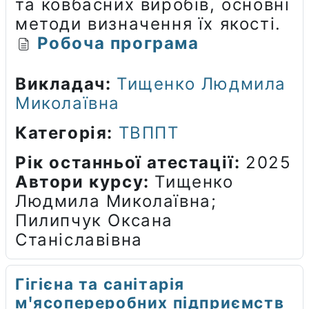
та ковбасних виробів, основні
методи визначення їх якості.
Робоча програма
Викладач:
Тищенко Людмила
Миколаївна
Категорія:
ТВППТ
Рік останньої атестації
:
2025
Автори курсу
:
Тищенко
Людмила Миколаївна;
Пилипчук Оксана
Станіславівна
Гігієна та санітарія
мꞌясопереробних підприємств