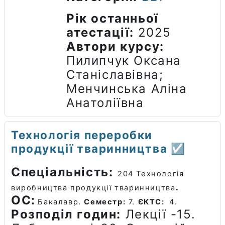
Рік останньої
атестації
:
2025
Автори курсу
:
Пилипчук Оксана
Станіславівна;
Менчинська Аліна
Анатоліївна
Технологія переробки
продукції тваринництва ☑️
Спеціальність:
204 Технологія
.
виробництва продукції тваринництва
ОС:
Бакалавр.
Семестр:
7.
ЄКТС:
4.
Розподіл годин:
Лекції -15.