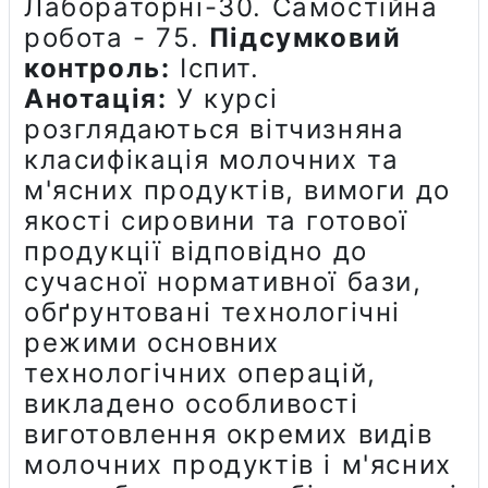
Лабораторні-30. Самостійна
робота - 75.
Підсумковий
контроль:
Іспит.
Анотація:
У курсі
розглядаються
вітчизняна
класифікація молочних та
м'ясних продуктів, вимоги до
якості
сир
овини та готової
продукції відповідно до
сучасної нормативної бази,
обґрунтовані технологічні
режими основних
технологічних операцій,
викладено особливості
виготовлення окремих видів
молочних продуктів і м'ясних