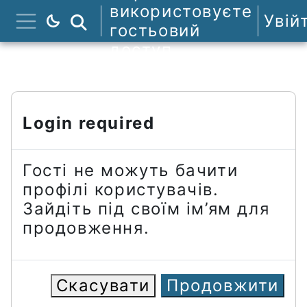
Перейти до головного вмісту
використовуєте
Увій
Пошук курсів
гостьовий
Бокова панель
доступ
Login required
Гості не можуть бачити
профілі користувачів.
Зайдіть під своїм ім’ям для
продовження.
Скасувати
Продовжити