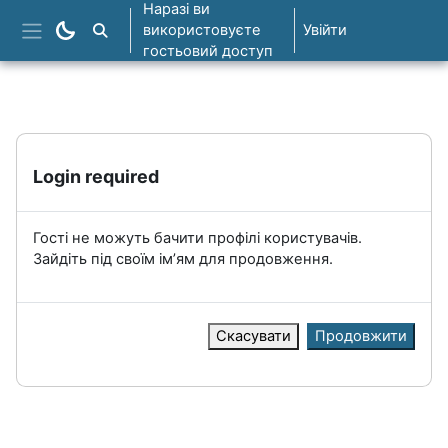
Перейти до головного вмісту
Наразі ви
використовуєте
Увійти
Пошук курсів
Бокова панель
гостьовий доступ
Login required
Гості не можуть бачити профілі користувачів.
Зайдіть під своїм ім’ям для продовження.
Скасувати
Продовжити