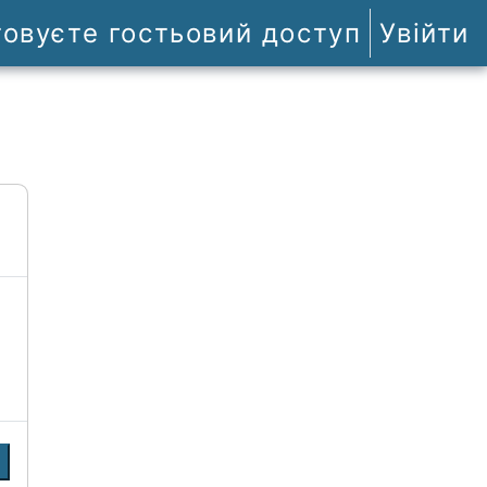
товуєте гостьовий доступ
Увійти
и