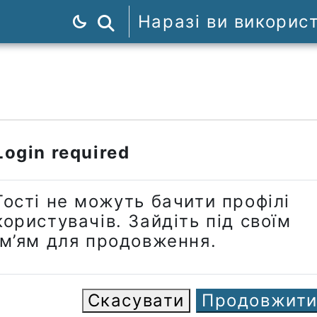
Наразі ви викорис
Пошук курсів
Login required
Гості не можуть бачити профілі
користувачів. Зайдіть під своїм
ім’ям для продовження.
Скасувати
Продовжит