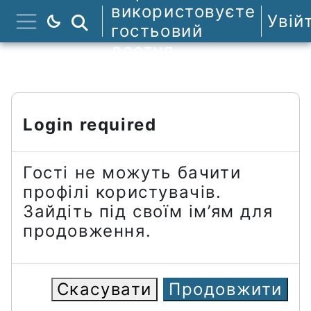
Перейти до головного вмісту
використовуєте
Увій
Пошук курсів
гостьовий
Бокова панель
доступ
Login required
Гості не можуть бачити
профілі користувачів.
Зайдіть під своїм ім’ям для
продовження.
Скасувати
Продовжити