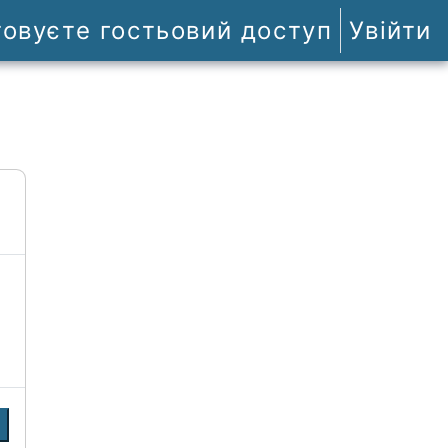
товуєте гостьовий доступ
Увійти
и