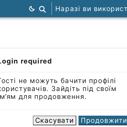
Наразі ви викорис
Пошук курсів
Login required
Гості не можуть бачити профілі
користувачів. Зайдіть під своїм
ім’ям для продовження.
Скасувати
Продовжит