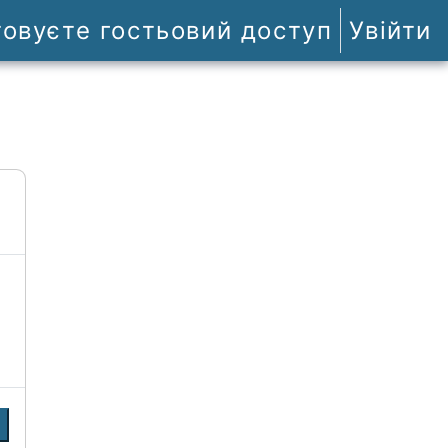
товуєте гостьовий доступ
Увійти
и