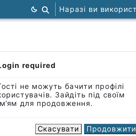
Наразі ви викорис
Пошук курсів
Login required
Гості не можуть бачити профілі
користувачів. Зайдіть під своїм
ім’ям для продовження.
Скасувати
Продовжит