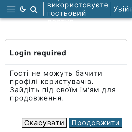
Перейти до головного вмісту
використовуєте
Увій
Пошук курсів
гостьовий
Бокова панель
доступ
Login required
Гості не можуть бачити
профілі користувачів.
Зайдіть під своїм ім’ям для
продовження.
Скасувати
Продовжити