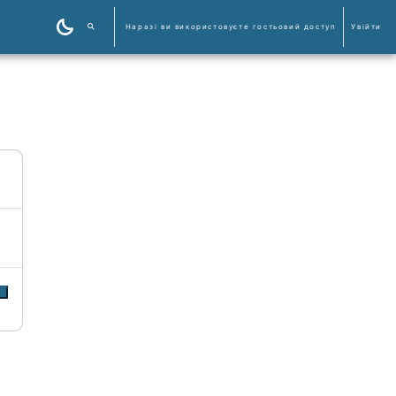
Наразі ви використовуєте гостьовий доступ
Увійти
Пошук курсів
и