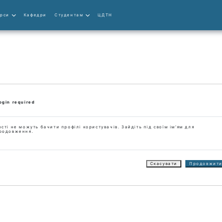
урси
Кафедри
Студентам
ЦДТН
ogin required
ості не можуть бачити профілі користувачів. Зайдіть під своїм ім’ям для
родовження.
Скасувати
Продовжит