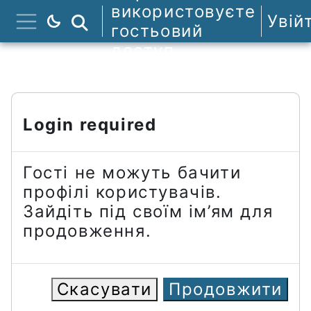
Перейти до головного вмісту
використовуєте
Увій
Пошук курсів
гостьовий
Бокова панель
доступ
Login required
Гості не можуть бачити
профілі користувачів.
Зайдіть під своїм ім’ям для
продовження.
Скасувати
Продовжити