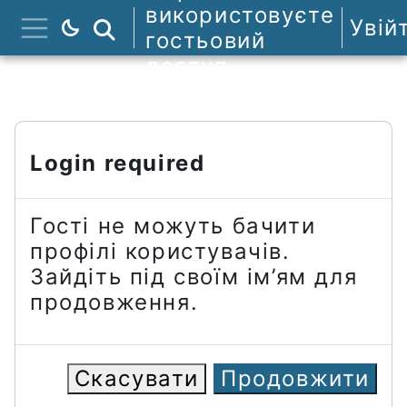
Перейти до головного вмісту
використовуєте
Увій
Пошук курсів
гостьовий
Бокова панель
доступ
Login required
Гості не можуть бачити
профілі користувачів.
Зайдіть під своїм ім’ям для
продовження.
Скасувати
Продовжити