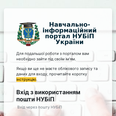
Перейти до головного вмісту
Увійти до Навчально-інф
Для подальшої роботи з порталом вам
необхідно зайти під своїм ім'ям.
Якщо ви ще не маєте облікового запису та
даних для входу, прочитайте коротку
інструкцію
.
Вхід з використанням
пошти НУБіП
Вхід через пошту НУБіП