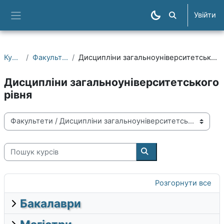
Перейти до головного вмісту
Увійти
Пошук курсів
Бокова панель
Курси
Факультети
Дисципліни загальноуніверситетського рівня
Дисципліни загальноуніверситетського
рівня
Категорії курсів
Пошук курсів
Пошук курсів
Розгорнути все
Бакалаври