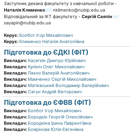
Заступник декана факультету з навчальної роботи
-
Наталія Клименко
✉️ nklimenko@nubip.edu.ua
Відповідальний за ІКТ факультету -
Сергій Саяпін
✉️
sayapin@nubip.edu.ua
Керує:
Болбот Ігор Михайлович
Керує:
Клименко Наталія Анатоліївна
Підготовка до ЄДКІ (ФІТ)
Викладач:
Касаткін Дмитро Юрійович
Викладач:
Кулініч Олег Миколайович
Викладач:
Лахно Валерій Анатолійович
Викладач:
Мамченко Сергій Миколайович
Викладач:
Матієвський Володимир Валерійович
Викладач:
Сагун Андрій Вікторович
Підготовка до ЄФВВ (ФІТ)
Викладач:
Болбот Ігор Михайлович
Викладач:
Бородкін Георгій Олексійович
Викладач:
Бородкіна Ірина Лаврентіївна
Викладач:
Боярінова Юлія Євгенівна