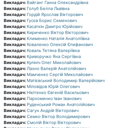
Викладач:
Вайганг Ганна Олександрівна
Викладач:
Голуб Белла Львівна
Викладач:
Гордій Ярослав Вікторович
Викладач:
Гусєв Борис Семенович
Викладач:
Касаткін Дмитро Юрійович
Викладач:
Кириченко Віктор Вікторович
Викладач:
Клименко Наталія Анатоліївна
Викладач:
Коваленко Олексій Єпифанович
Викладач:
Коваль Тетяна Валеріївна
Викладач:
Криворучко Яна Сергіївна
Викладач:
Кулініч Олег Миколайович
Викладач:
Лахно Валерій Анатолійович
Викладач:
Мамченко Сергій Миколайович
Викладач:
Матієвський Володимир Валерійович
Викладач:
Міловідов Юрій Олегович
Викладач:
Нікітенко Євгеній Васильович
Викладач:
Пархоменко Іван Іванович
Викладач:
Руденський Роман Анатолійович
Викладач:
Сагун Андрій Вікторович
Викладач:
Семко Віктор Володимирович
Викладач:
Смолій Віктор Вікторович