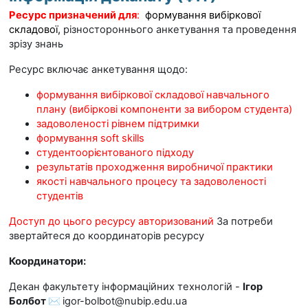
Ресурс призначений для
:
формування вибіркової
складової,
різностороннього анкетування та проведення
зрізу знань
Ресурс включає анкетування щодо:
формування вибіркової складової навчального
плану (вибіркові компоненти за вибором студента)
задоволеності рівнем підтримки
формування soft skills
cтудентоорієнтованого підходу
результатів проходження виробничої практики
якості навчального процесу та задоволеності
студентів
Доступ до цього ресурсу авторизований
За потреби
звертайтеся до координаторів ресурсу
Координатори:
Декан факультету інформаційних технологій -
Ігор
Болбот ✉️
igor-bolbot@nubip.edu.ua