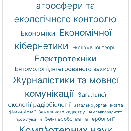
агросфери та
екологічного контролю
Економічної
Економіки
кібернетики
Економічної теорії
Електротехніки
Ентомології,інтегрованого захисту
Журналістики та мовної
комунікації
Загальної
екології,радіобіології
Загальної,органічної та
фізичної хімії
Земельного кадастру
Землевпорядного
Землеробства та гербології
проектування
Комп'ютерних наук