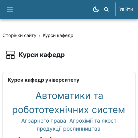
Перейти до головного вмісту
Увійти
Пошук курсів
Бокова панель
Сторінки сайту
Курси кафедр
Курси кафедр
Умови завершення
Блоки
Пропустити Курси кафедр університету
Курси кафедр університету
Автоматики та
робототехнічних систем
Аграрного права
Агрохімії та якості
продукції рослинництва