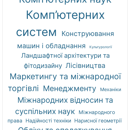
Комп’ютерних
систем
Конструювання
машин і обладнання
Культурології
Ландшафтної архітектури та
Лісівництва
фітодизайну
Маркетингу та міжнародної
торгівлі
Менеджменту
Механіки
Міжнародних відносин та
суспільних наук
Міжнародного
права
Надійності техніки
Нарисної геометрії
Обліку та оподаткування