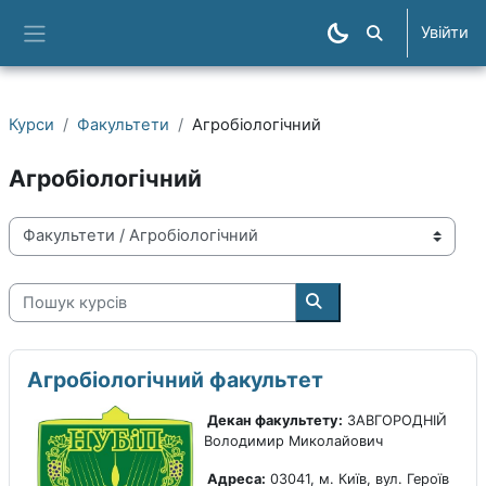
Перейти до головного вмісту
Увійти
Пошук курсів
Бокова панель
Курси
Факультети
Агробіологічний
Агробіологічний
Категорії курсів
Пошук курсів
Пошук курсів
Агробіологічний факультет
Декан факультету:
ЗАВГОРОДНІЙ
Володимир Миколайович
Адреса:
03041, м. Київ, вул. Героїв