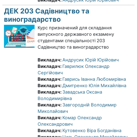
ДЕК 203 Садівництво та
виноградарство
Курс призначений для складання
випускного державного екзамену
студентами спеціальності 203
Садівництво та виноградарство
Викладач:
Андрусик Юрій Юрійович
Викладач:
Гаврилюк Олександр
Сергійович
Викладач:
Гаврись Іванна Любомирівна
Викладач:
Дмитренко Юлія Михайлівна
Викладач:
Завадська Оксана
Володимирівна
Викладач:
Завгородній Володимир
Миколайович
Викладач:
Комар Олександр
Олександрович
Викладач:
Кутовенко Віра Богданівна
Викладач:
Цизь Олександр Михайлович