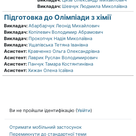
Викладач:
Шевчук Людмила Миколаївна
Підготовка до Олімпіади з хімії
Викладач:
Абарбарчук Леонід Михайлович
Викладач:
Копілевич Володимир Абрамович
Викладач:
Прокопчук Надія Миколаївна
Викладач:
Ущапівська Тетяна Іванівна
Асистент:
Кравченко Ольга Олександрівна
Асистент:
Лаврик Руслан Володимирович
Асистент:
Панчук Тамара Костянтинівна
Асистент:
Хижан Олена Ісаївна
Ви не пройшли ідентифікацію (
Увійти
)
Отримати мобільний застосунок
Перемикнути до стандартної теми