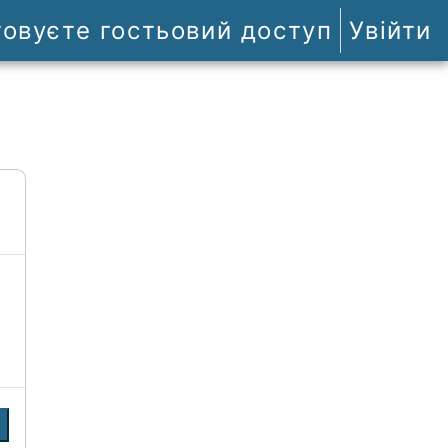
товуєте гостьовий доступ
Увійти
и