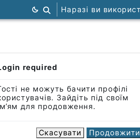
Наразі ви викорис
Пошук курсів
Login required
Гості не можуть бачити профілі
користувачів. Зайдіть під своїм
ім’ям для продовження.
Скасувати
Продовжит