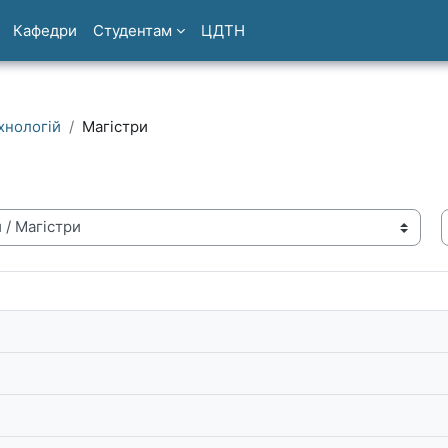
Кафедри
Студентам
ЦДТН
хнологій
Магістри