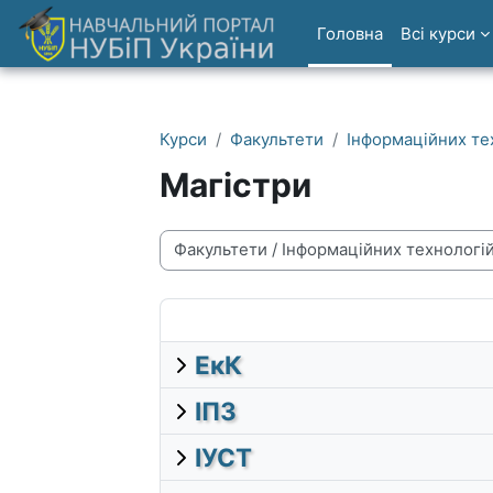
Перейти до головного вмісту
Головна
Всі курси
Курси
Факультети
Інформаційних те
Магістри
Категорії курсів
ЕкК
ІПЗ
ІУСТ