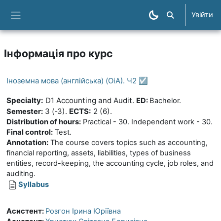
Перейти до головного вмісту
Увійти
Пошук курсів
Бокова панель
Інформація про курс
Іноземна мова (англійська) (ОіА). Ч2 ☑️
Specialty:
D1 Accounting and Audit
.
ED:
Bachelor.
3
(‑3).
ECTS:
2
(6).
Semester:
Distribution
of hours:
Practical - 30. Independent work - 30.
Final control:
Test.
Annotation:
The course covers topics such as accounting,
financial reporting, assets, liabilities, types of business
entities, record-keeping, the accounting cycle, job roles, and
auditing.
Syllabus
Асистент:
Розгон Ірина Юріївна