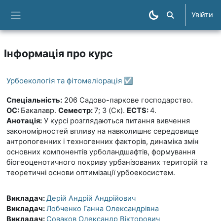
Перейти до головного вмісту
Увійти
Пошук курсів
Бокова панель
Інформація про курс
Урбоекологія та фітомеліорація ☑️
Спеціальність:
206 Садово-паркове господарство.
ОС:
Бакалавр.
Семестр:
7; 3 (Ск).
ECTS:
4.
Анотація:
У курсі розглядаються питання вивчення
закономірностей впливу на навколишнє середовище
антропогенних і техногенних факторів, динаміка змін
основних компонентів урболандшафтів, формування
біогеоценотичного покриву урбанізованих територій та
теоретичні основи оптимізації урбоекосистем.
Викладач:
Дерій Андрій Андрійович
Викладач:
Лобченко Ганна Олександрівна
Викладач:
Соваков Олександр Вікторович