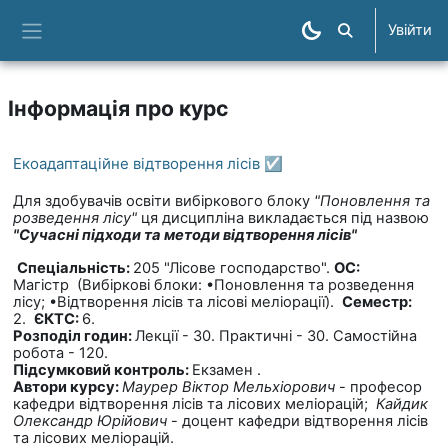
Перейти до головного вмісту
Увійти
Пошук курсів
Бокова панель
Інформація про курс
Екоадаптаційне відтворення лісів ☑️
Для здобувачів освіти вибіркового блоку
"Поновлення та
розведення лісу"
ця дисципліна викладається під назвою
"Сучасні підходи та методи відтворення лісів"
Спеціальність:
205 "Лісове господарство".
ОС:
Магістр (Вибіркові блоки: •Поновлення та розведення
лісу; •Відтворення лісів та лісові меліорації).
Семестр:
2.
ЄКТС:
6.
Розподіл годин:
Лекції - 30. Практичні - 30. Самостійна
робота - 120.
Підсумковий контроль:
Екзамен .
Автори курсу:
Маурер Віктор Мельхіорович
- професор
кафедри відтворення лісів та лісових меліорацій;
Кайдик
Олександр Юрійович
- доцент кафедри відтворення лісів
та лісових меліорацій.