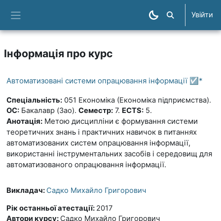
Перейти до головного вмісту
Увійти
Пошук курсів
Бокова панель
Інформація про курс
Автоматизовані системи опрацювання інформації ☑️*
Спеціальність:
051 Економіка (Економіка підприємства).
ОС:
Бакалавр (Зао).
Семестр:
7.
ECTS:
5.
Анотація:
Метою дисципліни є формування системи
теоретичних знань і практичних навичок в питаннях
автоматизованих систем опрацювання інформації,
використанні інструментальних засобів і середовищ для
автоматизованого опрацювання інформації.
Викладач:
Садко Михайло Григорович
Рік останньої атестації
:
2017
Автори курсу
:
Садко Михайло Григорович