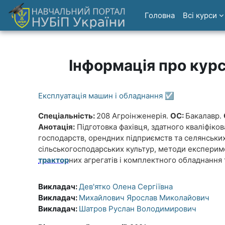
Перейти до головного вмісту
Головна
Всі курси
Інформація про кур
Експлуатація машин і обладнання ☑️
Спеціальність:
208 Агроінженерія.
ОС:
Бакалавр.
Анотація:
Підготовка фахівця, здатного кваліфіко
господарств, орендних підприємств та селянських
сільськогосподарських культур, методи експерим
трактор
них агрегатів і комплектного обладнання
Викладач:
Дев'ятко Олена Сергіївна
Викладач:
Михайлович Ярослав Миколайович
Викладач:
Шатров Руслан Володимирович