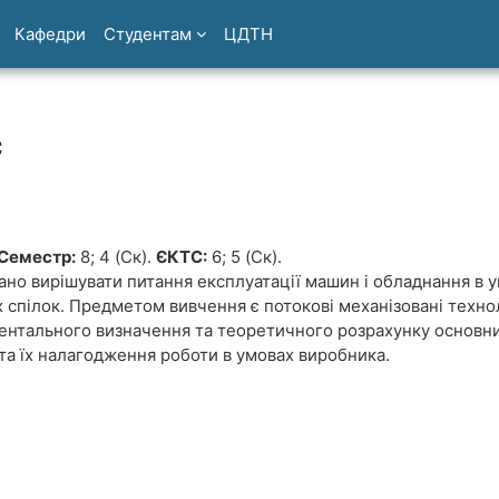
Кафедри
Студентам
ЦДТН
с
Семестр:
8; 4 (Ск).
ЄКТС:
6; 5 (Ск).
вано вирішувати питання експлуатації машин і обладнання в 
 спілок. Предметом вивчення є потокові механізовані техн
ентального визначення та теоретичного розрахунку основни
 та їх налагодження роботи в умовах виробника.