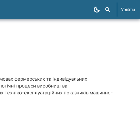
Увійти
Пошук курсів
умовах фермерських та індивідуальних
ологічні процеси виробництва
х техніко-експлуатаційних показників машинно-