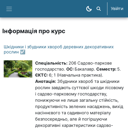
Перейти до головного вмісту
Увійти
Пошук курсів
Бокова панель
Інформація про курс
Шкідники і збудники хвороб деревних декоративних
рослин ☑️
Спеціальність:
206 Садово-паркове
господарство.
ОС:
Бакалавр.
Семестр:
5.
ЄКТС:
6; 1 (Навчальна практика).
Анотація:
Збудники хвороб та шкідники
рослин завдають суттєвої шкоди лісовому
і садово-парковому господарству,
понижуючи не лише загальну стійкість,
продуктивність зелених насаджень, вихід
насіннєвого та садивного матеріалу
безпосередньо, але й погіршуючи
декоративні характеристики садово-