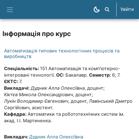
Перейти до головного вмісту
Увійти
Пошук курсів
Бокова панель
Інформація про курс
Автоматизація типових технологічних процесів та
виробництв
Спеціальність:
151 Автоматизація та комп’ютерно-
інтегровані технології.
ОС:
Бакалавр.
Семестр:
6; 7.
ЄКТС:
7.
Викладачі:
Дудник Алла Олексіївна
, доцент;
Кіктєв Микола Олександрович
, доцент;
Лукін Володимир Євгенович
, доцент, Лавінський Дмитро
Сергійович, асистент.
Кафедра:
Автоматики та робототехнічних систем ім.
акад. І.І. Мартиненка.
Викладач:
Дудник Алла Олексіївна