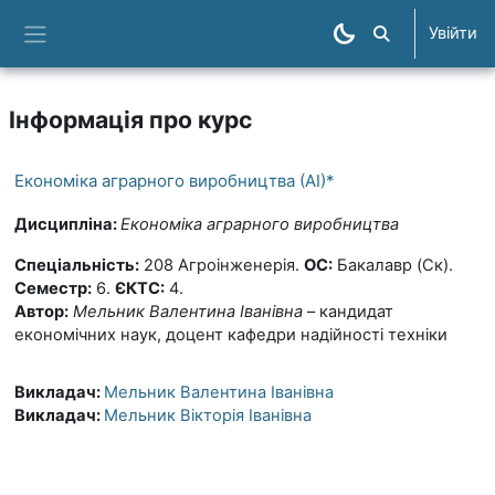
Перейти до головного вмісту
Увійти
Пошук курсів
Бокова панель
Інформація про курс
Економіка аграрного виробництва (АІ)*
Дисципліна:
Економіка аграрного виробництва
Спеціальність:
208 Агроінженерія.
ОС:
Бакалавр (Ск).
Семестр:
6.
ЄКТС:
4.
Автор:
Мельник Валентина Іванівна
– кандидат
економічних наук, доцент кафедри надійності техніки
Викладач:
Мельник Валентина Іванівна
Викладач:
Мельник Вікторія Іванівна