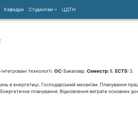
Кафедри
Студентам
ЦДТН
с
інтегровані технології.
ОС:
Бакалавр.
Семестр:
8.
ECTS:
3.
нь в енергетиці. Господарський механізм. Планування праці
. Енергетичне планування. Відновлення витрати основних дох