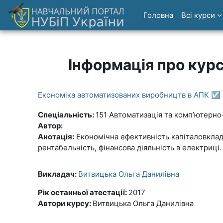
Перейти до головного вмісту
Головна
Всі курси
Інформація про кур
Економіка автоматизованих виробництв в АПК ☑️
Спеціальність:
151 Автоматизація та комп’ютерно-
Автор:
Анотація:
Економічна ефективність капіталовкладе
рентабельність, фінансова діяльність в електриці
Викладач:
Витвицька Ольга Данилівна
Рік останньої атестації
:
2017
Автори курсу
:
Витвицька Ольга Данилівна