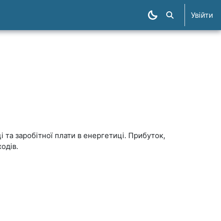
Увійти
Пошук курсів
 та заробітної плати в енергетиці. Прибуток,
одів.