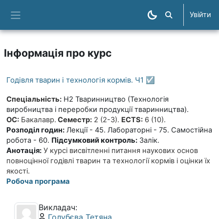
Перейти до головного вмісту
Увійти
Пошук курсів
Бокова панель
Інформація про курс
Годівля тварин і технологія кормів. Ч1 ☑️
Спеціальність:
H2
Тваринництво (Технологія
виробництва і переробки продукції тваринництва).
ОС:
Бакалавр.
Семестр:
2 (2-3).
ECTS:
6 (10).
Розподіл годин:
Лекції - 45. Лабораторні - 75. Самостійна
робота - 60.
Підсумковий контроль:
Залік.
Анотація:
У курсі висвітленні питання наукових основ
повноцінної годівлі тварин та технології кормів і оцінки їх
якості.
Робоча програма
Викладач:
Профіль користувача:
Голубєва Тетяна