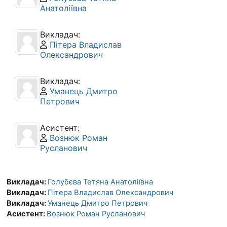
Анатоліївна
Викладач:
Профіль користувача:
Пітера Владислав
Олександрович
Викладач:
Профіль користувача:
Уманець Дмитро
Петрович
Асистент:
Профіль користувача:
Вознюк Роман
Русланович
Викладач:
Голубєва Тетяна Анатоліївна
Викладач:
Пітера Владислав Олександрович
Викладач:
Уманець Дмитро Петрович
Асистент:
Вознюк Роман Русланович