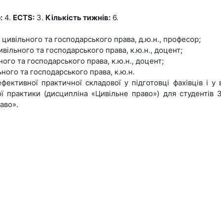
:
4.
ECTS:
3.
Кількість тижнів:
6.
 цивільного та господарського права, д.ю.н., професор;
вільного та господарського права, к.ю.н., доцент;
ого та господарського права, к.ю.н., доцент;
ного та господарського права, к.ю.н.
ктивної практичної складової у підготовці фахівців і у 
ї практики (дисципліна «Цивільне право») для студентів 
аво».