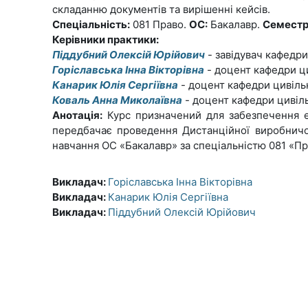
складанню документів та вирішенні кейсів.
Спеціальність:
081 Право.
ОС:
Бакалавр.
Семестр
Керівники практики:
Піддубний Олексій Юрійович
- завідувач кафедри
Горіславська Інна Вікторівна
- доцент кафедри ци
Канарик Юлія Сергіївна
- доцент кафедри цивільн
Коваль Анна Миколаївна
- доцент кафедри цивіль
Анотація:
Курс призначений для забезпечення ефе
передбачає проведення Дистанційної виробничо
навчання ОС «Бакалавр» за спеціальністю 081 «Пр
Викладач:
Горіславська Інна Вікторівна
Викладач:
Канарик Юлія Сергіївна
Викладач:
Піддубний Олексій Юрійович