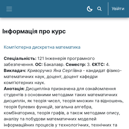
Перейти до головного вмісту
Увійти
Пошук курсів
Бокова панель
Інформація про курс
Комп'ютерна дискретна математика
Спеціальність:
121 Інженерія програмного
забезпечення.
ОС:
Бакалавр.
Семестр:
3.
ЄКТС:
4.
Викладач:
Криворучко Яна Сергіївна
- кандидат фізико-
математичних наук, доцент, доцент кафедри
комп'ютерних наук.
Анотація:
Дисципліна призначена для ознайомлення
студентів з основними методами таких математичних
дисциплін, як теорія чисел, теорія множин та відношень,
теорія булевих функцій, загальна алгебра,
комбінаторика, теорія графів, а також методами опису,
аналізу та побудови математичних моделей
інформаційних процесів у технологічних, технічних та