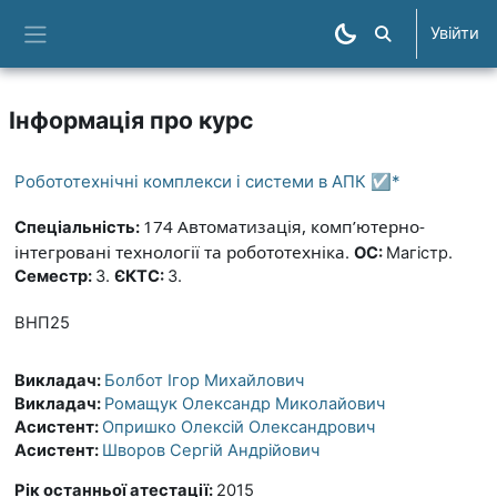
Перейти до головного вмісту
Увійти
Пошук курсів
Бокова панель
Інформація про курс
Робототехнічні комплекси і системи в АПК ☑️*
174 Автоматизація, комп’ютерно-
Спеціальність:
інтегровані технології та робототехніка
.
ОС:
Магістр.
Семестр:
3.
ЄКТС:
3.
ВНП25
Викладач:
Болбот Ігор Михайлович
Викладач:
Ромащук Олександр Миколайович
Асистент:
Опришко Олексій Олександрович
Асистент:
Шворов Сергій Андрійович
Рік останньої атестації
:
2015