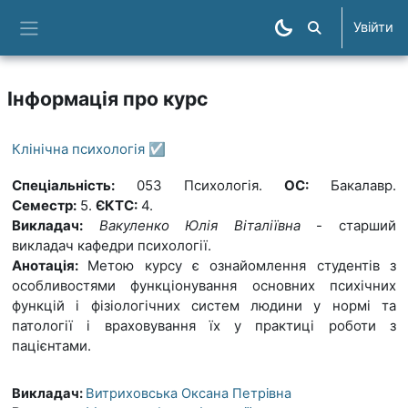
Перейти до головного вмісту
Увійти
Пошук курсів
Бокова панель
Інформація про курс
Клінічна психологія ☑️
Спеціальність:
053 Психологія.
ОС:
Бакалавр.
Семестр:
5.
ЄКТС:
4.
Викладач:
Вакуленко
Юлія Віталіївна
- старший
викладач кафедри психології.
Анотація:
Метою курсу є ознайомлення студен­тів з
особливостями функціонування основних психічних
функцій і фізіологічних систем людини у нормі та
патології і враховування їх у практиці роботи з
пацієнтами.
Викладач:
Витриховська Оксана Петрівна