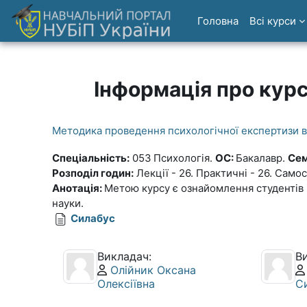
Перейти до головного вмісту
Головна
Всі курси
Інформація про кур
Методика проведення психологічної експертизи в 
Спеціальність:
053
Психологія.
ОС:
Бакалавр.
Сем
Розподіл годин:
Лекції - 26. Практичні - 26. Само
Анотація:
Метою курсу є ознайомлення студентів 
науки.
Силабус
Викладач:
В
Профіль користувача:
Олійник Оксана
Олексіївна
С