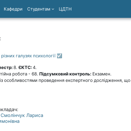
Кафедри
Студентам
ЦДТН
с
різних галузях психології ☑️
естр:
8.
ЄКТС:
4.
стійна робота - 68.
Підсумковий контроль:
Екзамен.
із особливостями проведення експeртного дослідження, що п
икладач:
Профіль користувача:
Смолінчук Лариса
имонівна