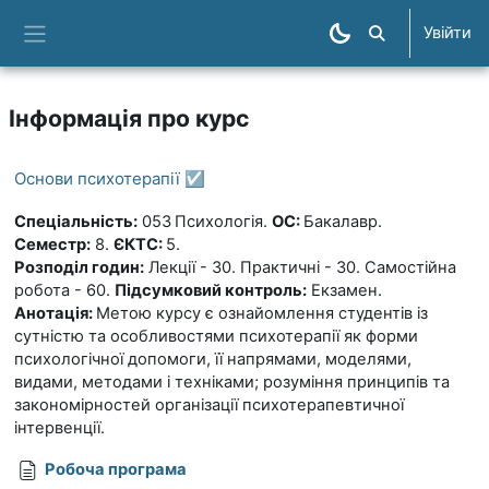
Перейти до головного вмісту
Увійти
Пошук курсів
Бокова панель
Інформація про курс
Основи психотерапії ☑️
Спеціальність:
053
Психологія.
ОС:
Бакалавр.
Семестр:
8.
ЄКТС:
5.
Розподіл годин:
Лекції - 30. Практичні - 30. Самостійна
робота - 60.
П
ід
сумковий контроль:
Екзамен.
Анотація:
Метою курсу є ознайомлення студентів із
сутністю та особливостями психотерапії як форми
психологічної допомоги, її напрямами, моделями,
видами, методами і техніками; розуміння принципів та
закономірностей організації психотерапевтичної
інтервенції.
Робоча програма