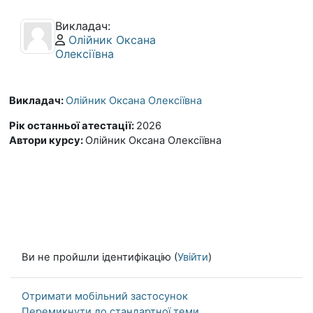
Викладач:
Профіль користувача:
Олійник Оксана
Олексіївна
Викладач:
Олійник Оксана Олексіївна
Рік останньої атестації
:
2026
Автори курсу
:
Олійник Оксана Олексіївна
Ви не пройшли ідентифікацію (
Увійти
)
Отримати мобільний застосунок
Перемикнути до стандартної теми