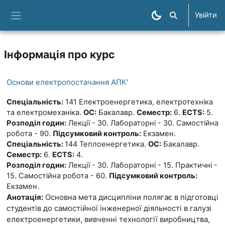
Перейти до головного вмісту
Увійти
Пошук курсів
Бокова панель
Інформація про курс
Основи електропостачання АПК'
Спеціальність:
141 Електроенергетика, електротехніка
та електромеханіка.
ОС:
Бакалавр.
Семестр:
6.
ECTS:
5.
Розподіл годин:
Лекції - 30. Лабораторні - 30. Самостійна
робота - 90.
Підсумковий контроль:
Екзамен.
Спеціальність:
144 Теплоенергетика.
ОС:
Бакалавр.
Семестр:
6.
ECTS:
4.
Розподіл годин:
Лекції - 30. Лабораторні - 15. Практичні -
15. Самостійна робота - 60.
Підсумковий контроль:
Екзамен.
Анотація:
Основна мета дисципліни полягає в
підготовці
студентів до самостійної інженерної діяльності в галузі
електроенергетики, вивченні технології виробництва,