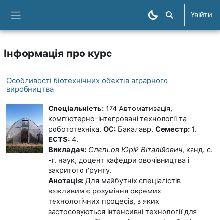
Перейти до головного вмісту
Увійти
Пошук курсів
Бокова панель
Інформація про курс
Особливості біотехнічних об’єктів аграрного
виробництва
Спеціальність:
174
Автоматизація,
комп’ютерно-інтегровані технології та
робототехніка
.
ОС:
Бакалавр.
Семестр:
1.
ECTS:
4.
Викладач:
Слєпцов Юрій Віталійович
, канд. с​.​
-г​. наук, доцент кафедри овочівництва і
закритого ґрунту.
Анотація:
Для майбутніх спеціалістів
важливим є розуміння окремих
технологічних процесів, в яких
застосовуються інтенсивні технології для