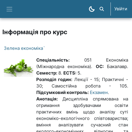
Перейти до головного вмісту
Увійти
Пошук курсів
Бокова панель
Інформація про курс
Зелена економіка`
Спеціальність:
051 Економіка
(Міжнародна економіка).
ОС:
Бакалавр.
Семестр:
8.
ECTS:
5.
Розподіл годин:
Лекції - 15; Практичні -
30; Самостійна робота - 105.
Підсумковий контроль:
Екзамен
.
Анотація:
Дисципліна спрямована на
отримання здобувачами освіти
практичних вмінь щодо аналізу суті
економіко-екологічного співтовариства;
вміння аналізувати сучасний стан
еколого-економічних відносин та