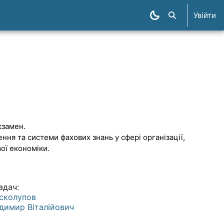
Увійти
Пошук курсів
кзамен
.
ня та системи фахових знань у сфері організації,
ої економіки.
адач:
офіль користувача:
сколупов
димир Віталійович