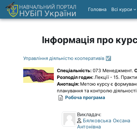
Перейти до головного вмісту
Головна
Всі курси
Інформація про кур
Управління діяльністю кооперативів ☑️
Спеціальність:
073 Менеджмент.
О
Розподіл годин:
Лекції - 15. Практи
Анотація:
Метою курсу є формування
планування та контролю діяльності
Робоча програма
Викладач:
Профіль користувача:
Бялковська Оксана
Антонівна