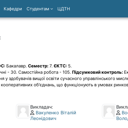
Кафедри
Студентам
ЦДТН
с
С:
Бакалавр.
Семестр:
7.
ЄКТС:
5.
чні - 30. Самостійна робота - 105.
Підсумковий контроль:
Е
 у здобувачів вищої освіти сучасного управлінського мислен
 кооперативних об'єднань, що функціонують в умовах ринков
Викладач:
Викл
Профіль користувача:
Пр
Вакуленко Віталій
Во
Леонідович
Воло