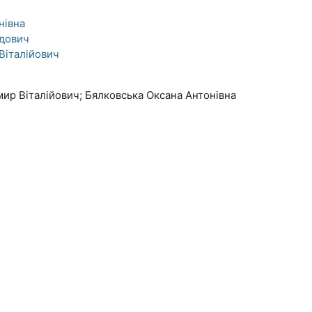
нівна
ідович
Віталійович
ир Віталійович; Бялковська Оксана Антонівна