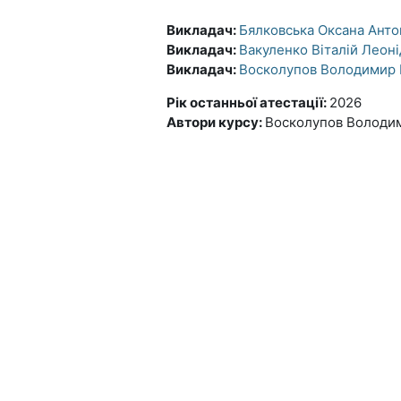
Викладач:
Бялковська Оксана Анто
Викладач:
Вакуленко Віталій Леон
Викладач:
Восколупов Володимир 
Рік останньої атестації
:
2026
Автори курсу
:
Восколупов Володим