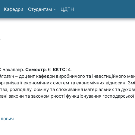
Кафедри
Студентам
ЦДТН
с
:
Бакалавр.
Семестр:
6.
ЄКТС:
4.
йлович
– доцент кафедри виробничого та інвестиційного ме
рганізації економічних систем та економічних відносин. Зм
тва, розподілу, обміну та споживання матеріальних та духов
овні закони та закономірності функціонування господарської
йлович