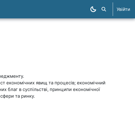
Увійти
Пошук курсів
неджменту.
іст економічних явищ та процесів; економічний
них благ в суспільстві, принципи економічної
 сфери та ринку.