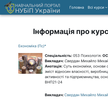
Перейти до головного вмісту
Головна
Всі курси
Інформація про кур
Економіка (Пс)*
Спеціальність:
053 Психологія.
ОС
Викладач:
Свердан Михайло Миха
Анотація:
Суть економіки, основи о
зміст відносин власності, виробниц
активності та підприємництва, осн
ВНП21-24
Викладач:
Свердан Михайло Миха