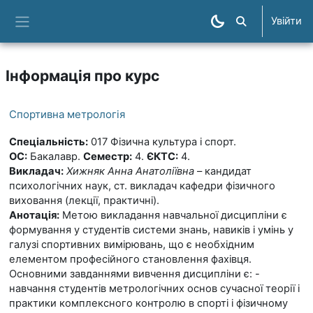
Перейти до головного вмісту
Увійти
Пошук курсів
Бокова панель
Інформація про курс
Спортивна метрологія
Спеціальність:
017 Фізична культура і спорт.
ОС:
Бакалавр.
Семестр:
4.
ЄКТС:
4.
Викладач:
Хижняк Анна Анатоліївна
– кандидат
психологічних наук, ст. викладач кафедри фізичного
виховання (лекції, практичні).
Анотація:
Метою викладання навчальної дисципліни є
формування у студентів системи знань, навиків і умінь у
галузі спортивних вимірювань, що є необхідним
елементом професійного становлення фахівця.
Основними завданнями вивчення дисципліни є: -
навчання студентів метрологічних основ сучасної теорії і
практики комплексного контролю в спорті і фізичному