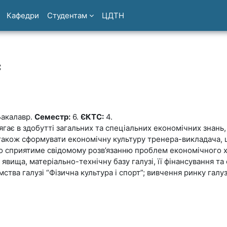
Кафедри
Студентам
ЦДТН
с
акалавр.
Семестр:
6.
ЄКТС:
4.
гає в здобутті загальних та спеціальних економічних знань
 також сформувати економічну культуру тренера-викладача,
о сприятиме свідомому розв’язанню проблем економічного х
явища, матеріально-технічну базу галузі, її фінансування та
 галузі “Фізична культура і спорт”; вивчення ринку галузі “Ф