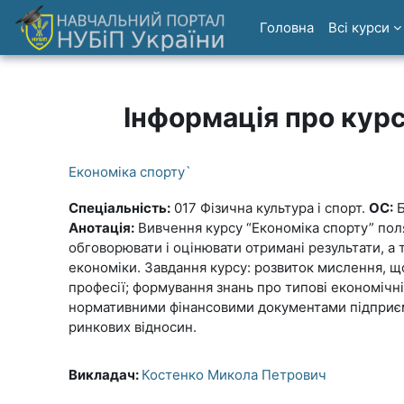
Перейти до головного вмісту
Головна
Всі курси
Інформація про кур
Економіка спорту`
Спеціальність:
017 Фізична культура і спорт.
ОС:
Б
Анотація:
Вивчення курсу “Економіка спорту” поля
обговорювати і оцінювати отримані результати, а
економіки. Завдання курсу: розвиток мислення, щ
професії; формування знань про типові економічні 
нормативними фінансовими документами підприємства
ринкових відносин.
Викладач:
Костенко Микола Петрович