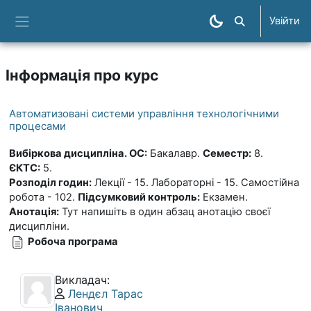
Перейти до головного вмісту
Увійти
Пошук курсів
Бокова панель
Інформація про курс
Автоматизовані системи управління технологічними
процесами
Вибіркова дисципліна.
ОС:
Бакалавр.
Семестр:
8.
ЄКТС:
5.
Розподіл годин:
Лекції - 15. Лабораторні - 15. Самостійна
робота - 102.
Підсумковий контроль:
Екзамен.
Анотація:
Тут напишіть в один абзац анотацію своєї
дисципліни.
Робоча програма
Викладач:
Профіль користувача:
Лендєл Тарас
Іванович