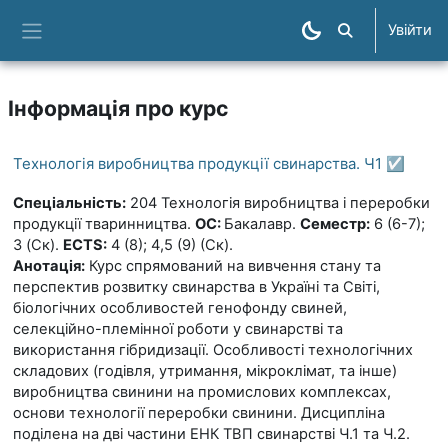
Перейти до головного вмісту
Увійти
Пошук курсів
Бокова панель
Інформація про курс
Технологія виробництва продукції свинарства. Ч1 ☑️
Спеціальність:
204
Технологія
виробництва і переробки
продукції тваринництва.
ОС:
Бакалавр.
Семестр:
6 (6-7);
3 (Ск).
ECTS
:
4 (8); 4,5 (9) (Ск).
Анотація:
Курс спрямований на вивчення стану та
перспектив розвитку свинарства в Україні та Світі,
біологічних особливостей генофонду свиней,
селекційно-племінної роботи у свинарстві та
використання гібридизації. Особливості технологічних
складових (годівля, утримання, мікроклімат, та інше)
виробництва свинини на промислових комплексах,
основи технології переробки свинини. Дисципліна
поділена на дві частини ЕНК ТВП свинарстві Ч.1 та Ч.2.