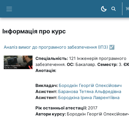
Перейти до головного вмісту
У
Пошук к
Бокова панель
Інформація про курс
Аналіз вимог до програмного забезпечення (ІПЗ) ☑️
Спеціальність:
121 Інженерія програмного
забезпечення.
ОС:
Бакалавр.
Семестр:
3.
ЄК
Анотація:
Викладач:
Бородкін Георгій Олексійович
Асистент:
Баранова Тетяна Альфредівна
Асистент:
Бородкіна Ірина Лаврентіївна
Рік останньої атестації
:
2017
Автори курсу
:
Бородкін Георгій Олексійови