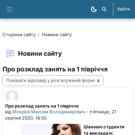
Перейти до головного вмісту
Увійти
Пошук курсів
Бокова панель
Сторінки сайту
Новини сайту
Новини сайту
Про розклад занять на 1 півріччя
Тип показу
Про розклад занять на 1 півріччя
Кількість відповідей: 0
від
Мокрієв Максим Володимирович
-
пʼятницю, 21
серпня 2020, 18:50
Шановні студенти
та викладачі
,