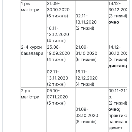
1 рік
21.09-
14.12-
магістри
30.10.2020
30.12.2020 
(6 тижнів)
02.11-
(3 тижні)
13.11.2020
очно
16.11-
(2 тижні)
12.12.2020
(4 тижні)
2-4 курси
25.08-
21.09-
14.12-
бакалаври
19.09.2020
31.10.2020
30.12.2020 
(4 тижні)
(6 тижнів)
(3 тижні)
дистанцій
02.11-
16.11-
13.11.2020
12.12.2020
(2 тижні)
(4 тижні)
2 рік
05.10-
09.11-21.11
магістри
07.11.2020
р.
(5 тижні)
(2 тижні)
01.09-
очно;
03.10.2020
практика т
(5 тижнів)
написання 
захист