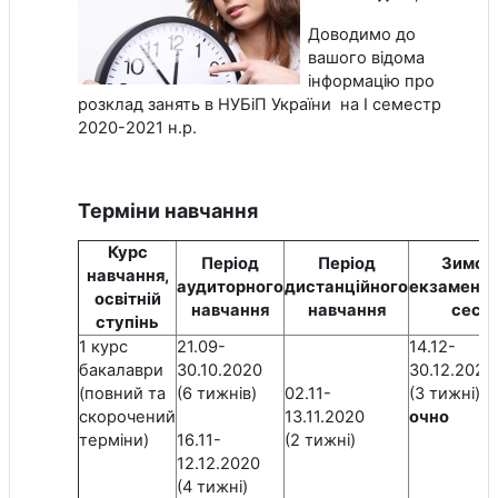
Доводимо до
вашого відома
інформацію про
розклад занять в НУБіП України на І семестр
2020-2021 н.р.
Терміни навчання
Курс
Період
Період
Зимов
навчання,
аудиторного
дистанційного
екзаменац
освітній
навчання
навчання
сесія
ступінь
1 курс
21.09-
14.12-
бакалаври
30.10.2020
30.12.2020 
(повний та
(6 тижнів)
02.11-
(3 тижні)
скорочений
13.11.2020
очно
терміни)
16.11-
(2 тижні)
12.12.2020
(4 тижні)