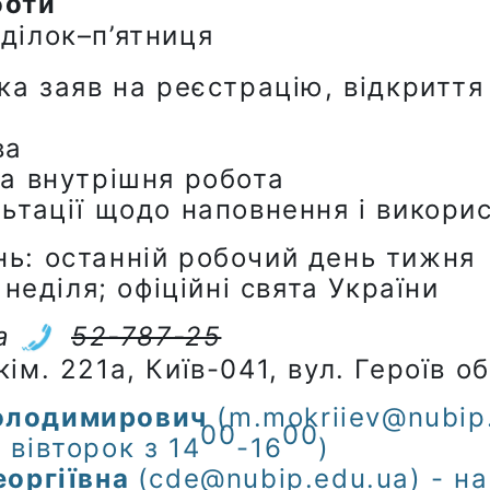
боти
ділок–п’ятниця
а заяв на реєстрацію, відкриття
ва
а внутрішня робота
ьтації щодо наповнення і викори
ь: останній робочий день тижня
 неділя; офіційні свята України
ua
52-787-25
кім. 221а, Київ-041, вул. Героїв о
олодимирович
(m.mokriiev@nubip
00
00
 вівторок з 14
-16
)
еоргіївна
(cde@nubip.edu.ua) - на