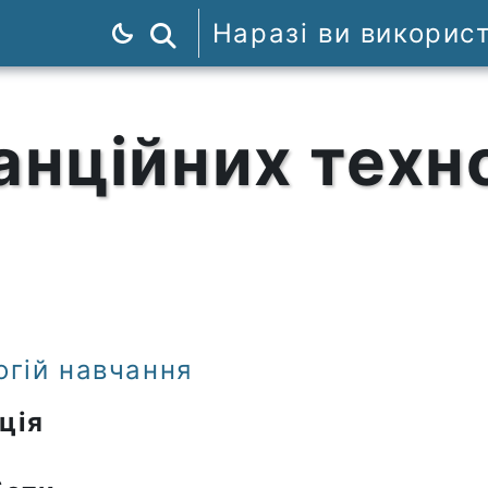
Наразі ви викорис
Пошук курсів
анційних техн
огій навчання
ція